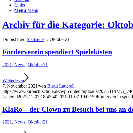
Links
Menü
Menü
Archiv für die Kategorie: Okto
Du bist hier:
Startseite
1
/
Oktober21
Förderverein spendiert Spielekisten
2021
,
News
,
Oktober21
Weiterlesen
7. November 2021
/
von
Birgit Latterell
https://www.kirbach-schule.de/wp-content/uploads/2021/11/IMG_746
Latterell
2021-11-07 18:45:40
2021-11-07 19:02:59
Förderverein spendi
KlaRo – der Clown zu Besuch bei uns an d
2021
,
News
,
Oktober21