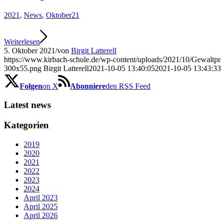
2021
,
News
,
Oktober21
Weiterlesen
5. Oktober 2021
/
von
Birgit Latterell
https://www.kirbach-schule.de/wp-content/uploads/2021/10/Gewaltpr
300x55.png
Birgit Latterell
2021-10-05 13:40:05
2021-10-05 13:43:33
Folgen
on X
Abonniere
den RSS Feed
Latest news
Kategorien
2019
2020
2021
2022
2023
2024
April 2023
April 2025
April 2026