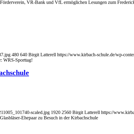
Förderverein, VR-Bank und VfL ermöglichen Lesungen zum Frederic
87.jpg
480
640
Birgit Latterell
https://www.kirbach-schule.de/wp-cont
r: WRS-Sporttag!
achschule
211005_101740-scaled.jpg
1920
2560
Birgit Latterell
https://www.kirb
Glasbläser-Ehepaar zu Besuch in der Kirbachschule