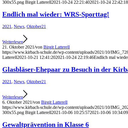
300x55.png
Birgit Latterell
2021-10-24 22:21:40
2021-10-24 22:42:18
Endlich mal wieder: WRS-Sporttag!
2021
,
News
,
Oktober21
Weiterlesen
21. Oktober 2021
/
von
Birgit Latterell
https://www.kirbach-schule.de/wp-content/uploads/2021/10/IMG_72
Latterell
2021-10-21 12:41:20
2021-10-24 22:19:46
Endlich mal wiede
Glasbläser-Ehepaar zu Besuch in der Kirb
2021
,
News
,
Oktober21
Weiterlesen
6. Oktober 2021
/
von
Birgit Latterell
https://www.kirbach-schule.de/wp-content/uploads/2021/10/IMG_20
300x55.png
Birgit Latterell
2021-10-06 10:25:57
2021-10-06 10:34:09
Gewaltprävention in Klasse 6