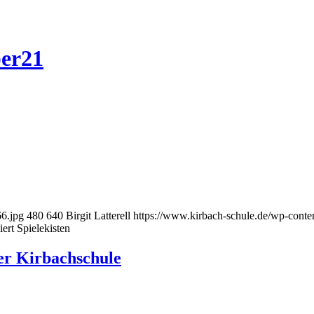
ber21
6.jpg
480
640
Birgit Latterell
https://www.kirbach-schule.de/wp-conte
ert Spielekisten
er Kirbachschule