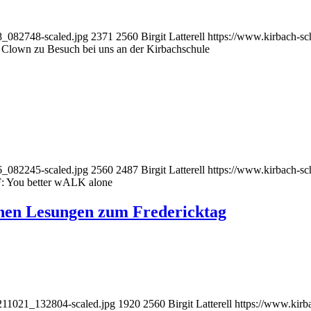
8_082748-scaled.jpg
2371
2560
Birgit Latterell
https://www.kirbach-s
 Clown zu Besuch bei uns an der Kirbachschule
6_082245-scaled.jpg
2560
2487
Birgit Latterell
https://www.kirbach-s
: You better wALK alone
hen Lesungen zum Fredericktag
211021_132804-scaled.jpg
1920
2560
Birgit Latterell
https://www.kirb