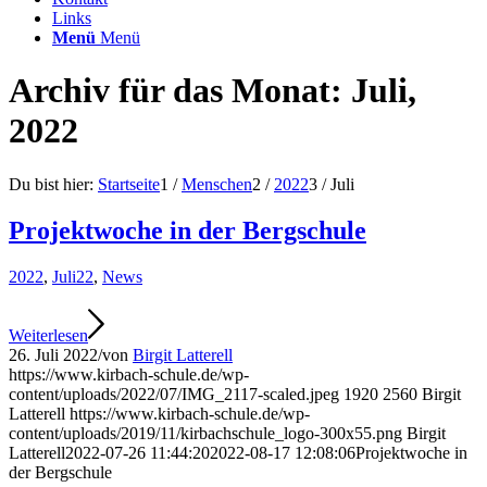
Links
Menü
Menü
Archiv für das Monat: Juli,
2022
Du bist hier:
Startseite
1
/
Menschen
2
/
2022
3
/
Juli
Projektwoche in der Bergschule
2022
,
Juli22
,
News
Weiterlesen
26. Juli 2022
/
von
Birgit Latterell
https://www.kirbach-schule.de/wp-
content/uploads/2022/07/IMG_2117-scaled.jpeg
1920
2560
Birgit
Latterell
https://www.kirbach-schule.de/wp-
content/uploads/2019/11/kirbachschule_logo-300x55.png
Birgit
Latterell
2022-07-26 11:44:20
2022-08-17 12:08:06
Projektwoche in
der Bergschule