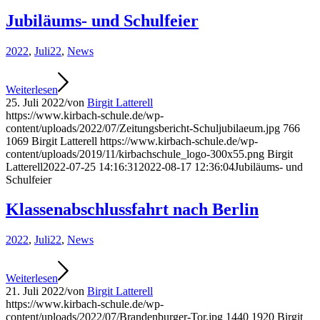
Jubiläums- und Schulfeier
2022
,
Juli22
,
News
Weiterlesen
25. Juli 2022
/
von
Birgit Latterell
https://www.kirbach-schule.de/wp-
content/uploads/2022/07/Zeitungsbericht-Schuljubilaeum.jpg
766
1069
Birgit Latterell
https://www.kirbach-schule.de/wp-
content/uploads/2019/11/kirbachschule_logo-300x55.png
Birgit
Latterell
2022-07-25 14:16:31
2022-08-17 12:36:04
Jubiläums- und
Schulfeier
Klassenabschlussfahrt nach Berlin
2022
,
Juli22
,
News
Weiterlesen
21. Juli 2022
/
von
Birgit Latterell
https://www.kirbach-schule.de/wp-
content/uploads/2022/07/Brandenburger-Tor.jpg
1440
1920
Birgit