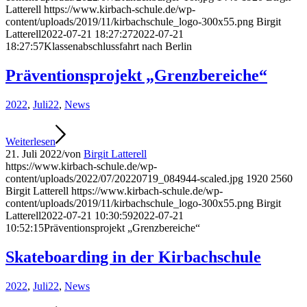
Latterell
https://www.kirbach-schule.de/wp-
content/uploads/2019/11/kirbachschule_logo-300x55.png
Birgit
Latterell
2022-07-21 18:27:27
2022-07-21
18:27:57
Klassenabschlussfahrt nach Berlin
Präventionsprojekt „Grenzbereiche“
2022
,
Juli22
,
News
Weiterlesen
21. Juli 2022
/
von
Birgit Latterell
https://www.kirbach-schule.de/wp-
content/uploads/2022/07/20220719_084944-scaled.jpg
1920
2560
Birgit Latterell
https://www.kirbach-schule.de/wp-
content/uploads/2019/11/kirbachschule_logo-300x55.png
Birgit
Latterell
2022-07-21 10:30:59
2022-07-21
10:52:15
Präventionsprojekt „Grenzbereiche“
Skateboarding in der Kirbachschule
2022
,
Juli22
,
News