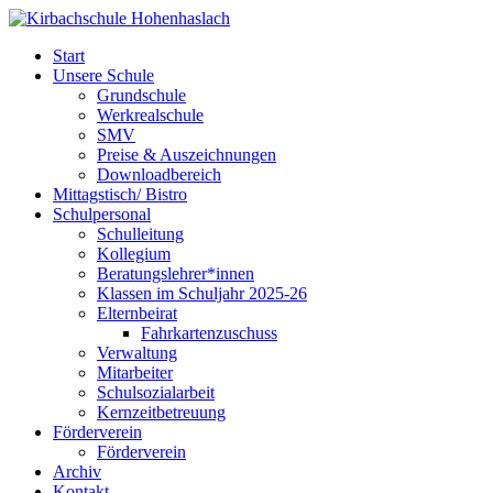
Start
Unsere Schule
Grundschule
Werkrealschule
SMV
Preise & Auszeichnungen
Downloadbereich
Mittagstisch/ Bistro
Schulpersonal
Schulleitung
Kollegium
Beratungslehrer*innen
Klassen im Schuljahr 2025-26
Elternbeirat
Fahrkartenzuschuss
Verwaltung
Mitarbeiter
Schulsozialarbeit
Kernzeitbetreuung
Förderverein
Förderverein
Archiv
Kontakt