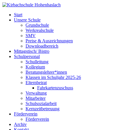
Start
Unsere Schule
Grundschule
Werkrealschule
SMV
Preise & Auszeichnungen
Downloadbereich
Mittagstisch/ Bistro
Schulpersonal
Schulleitung
Kollegium
Beratungslehrer*innen
Klassen im Schuljahr 2025-26
Elternbeirat
Fahrkartenzuschuss
Verwaltung
Mitarbeiter
Schulsozialarbeit
Kernzeitbetreuung
Förderverein
Förderverein
Archiv
Kontakt