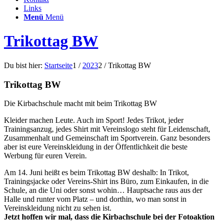
Links
Menü
Menü
Trikottag BW
Du bist hier:
Startseite
1
/
2023
2
/
Trikottag BW
Trikottag BW
Die Kirbachschule macht mit beim Trikottag BW
Kleider machen Leute. Auch im Sport! Jedes Trikot, jeder
Trainingsanzug, jedes Shirt mit Vereinslogo steht für Leidenschaft,
Zusammenhalt und Gemeinschaft im Sportverein. Ganz besonders
aber ist eure Vereinskleidung in der Öffentlichkeit die beste
Werbung für euren Verein.
Am 14. Juni heißt es beim Trikottag BW deshalb: In Trikot,
Trainingsjacke oder Vereins-Shirt ins Büro, zum Einkaufen, in die
Schule, an die Uni oder sonst wohin… Hauptsache raus aus der
Halle und runter vom Platz – und dorthin, wo man sonst in
Vereinskleidung nicht zu sehen ist.
Jetzt hoffen wir mal, dass die Kirbachschule bei der Fotoaktion