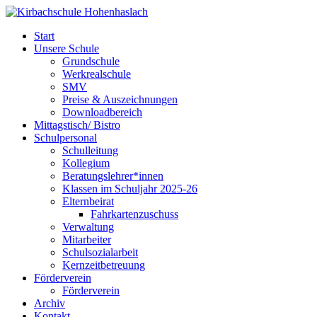
Start
Unsere Schule
Grundschule
Werkrealschule
SMV
Preise & Auszeichnungen
Downloadbereich
Mittagstisch/ Bistro
Schulpersonal
Schulleitung
Kollegium
Beratungslehrer*innen
Klassen im Schuljahr 2025-26
Elternbeirat
Fahrkartenzuschuss
Verwaltung
Mitarbeiter
Schulsozialarbeit
Kernzeitbetreuung
Förderverein
Förderverein
Archiv
Kontakt